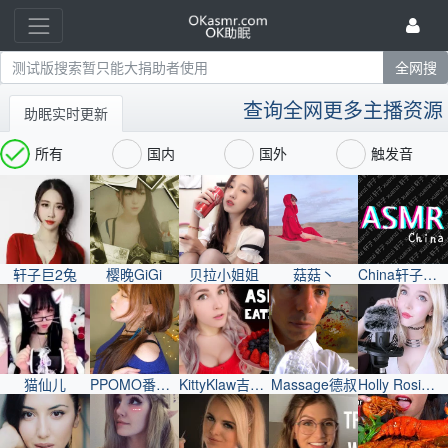
查询全网更多主播资源
助眠实时更新
所有
国内
国外
触发音
轩子巨2兔
樱晚GiGi
贝拉小姐姐
菇菇丶
China轩子巨2兔
猫仙儿
PPOMO番茄妹
KittyKlaw吉蒂妹
Massage德叔
Holly Rosi好莉妹