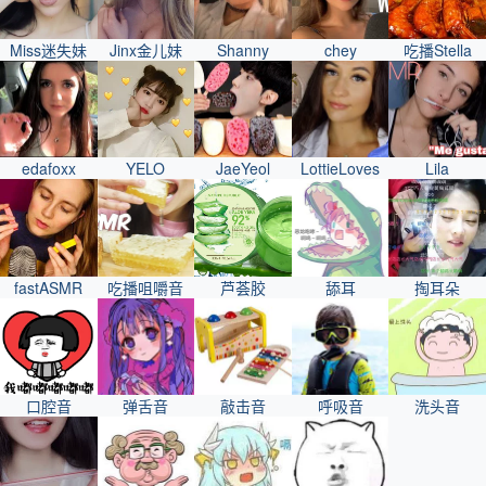
Miss迷失妹
Jinx金儿妹
Shanny
chey
吃播Stella
edafoxx
YELO
JaeYeol
LottieLoves
Lila
fastASMR
吃播咀嚼音
芦荟胶
舔耳
掏耳朵
口腔音
弹舌音
敲击音
呼吸音
洗头音