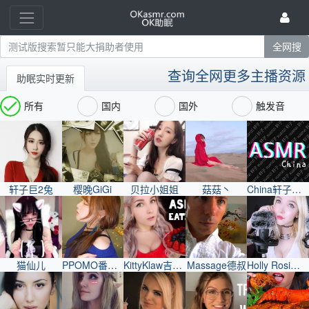
查询全网更多主播资源
助眠实时更新
所有
国内
国外
触发音
轩子巨2兔
樱晚GiGi
贝拉小姐姐
菇菇丶
China轩子巨2兔
猫仙儿
PPOMO番茄妹
KittyKlaw吉蒂妹
Massage德叔
Holly Rosi好莉妹