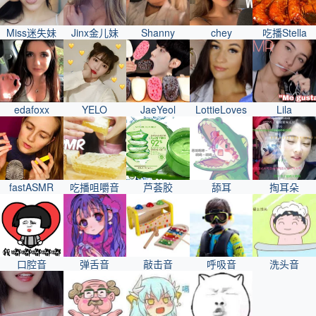
Miss迷失妹
Jinx金儿妹
Shanny
chey
吃播Stella
edafoxx
YELO
JaeYeol
LottieLoves
Lila
fastASMR
吃播咀嚼音
芦荟胶
舔耳
掏耳朵
口腔音
弹舌音
敲击音
呼吸音
洗头音