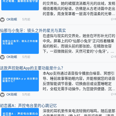
的交界处。她的裙摆流淌着月光的丝绒，发梢
缠绕着晚风的秘语，仿佛是从古老诗篇中走出
的意象，周身笼罩着一层清冷而温柔的光晕。
人们传说，她是月亮的女儿，是时间褶皱里
OK助眠
5月前
0
遗…
仙那与小兔牙：镜头之外的星光与真实
在虚拟与现实的交界处，她坐在环形补光灯的
中央。屏幕上的ID“仙那小兔牙”正闪烁着糖果
般的粉彩，而镜头前的那张脸，在精致妆容
下，一双微微前突、天然可爱的“小兔牙”，总
在她不经意微笑时显露——这成了她最具…
OK助眠
5月前
0
这款声控助眠App的主要功能是什么？
本App支持通过语音指令播放白噪音、冥想引
导、睡前故事等助眠内容，并能根据您的语音
反馈智能调节音量、切换曲目或设置睡眠定
时，全程无需手动操作，为您提供便捷、沉浸
的放松入睡体验。…
OK助眠
5月前
0
初恋酱A：声控电台里的心跳记忆
深夜的耳机里传来电流轻微的嗡鸣，随后是那
个熟悉的声音：“晚上好，我是初恋酱。”声音