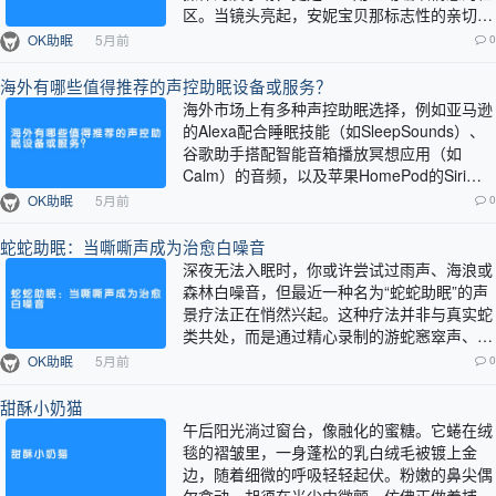
区。当镜头亮起，安妮宝贝那标志性的亲切问
候与灵动笑声便穿透屏幕，将无数偶然路过
OK助眠
5月前
0
的…
海外有哪些值得推荐的声控助眠设备或服务？
海外市场上有多种声控助眠选择，例如亚马逊
的Alexa配合睡眠技能（如SleepSounds）、
谷歌助手搭配智能音箱播放冥想应用（如
Calm）的音频，以及苹果HomePod的Siri控
制白噪音功能。此外…
OK助眠
5月前
0
蛇蛇助眠：当嘶嘶声成为治愈白噪音
深夜无法入眠时，你或许尝试过雨声、海浪或
森林白噪音，但最近一种名为“蛇蛇助眠”的声
景疗法正在悄然兴起。这种疗法并非与真实蛇
类共处，而是通过精心录制的游蛇窸窣声、规
律吐信嘶鸣与鳞片摩擦的沙沙韵律，编织成…
OK助眠
5月前
0
甜酥小奶猫
午后阳光淌过窗台，像融化的蜜糖。它蜷在绒
毯的褶皱里，一身蓬松的乳白绒毛被镀上金
边，随着细微的呼吸轻轻起伏。粉嫩的鼻尖偶