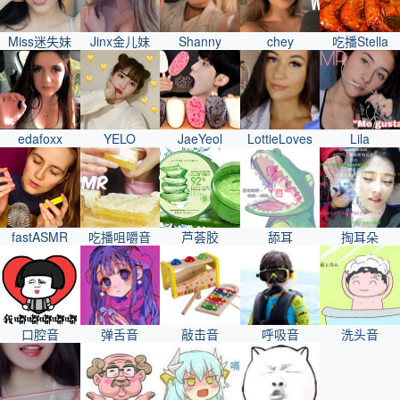
Miss迷失妹
Jinx金儿妹
Shanny
chey
吃播Stella
edafoxx
YELO
JaeYeol
LottieLoves
Lila
fastASMR
吃播咀嚼音
芦荟胶
舔耳
掏耳朵
口腔音
弹舌音
敲击音
呼吸音
洗头音