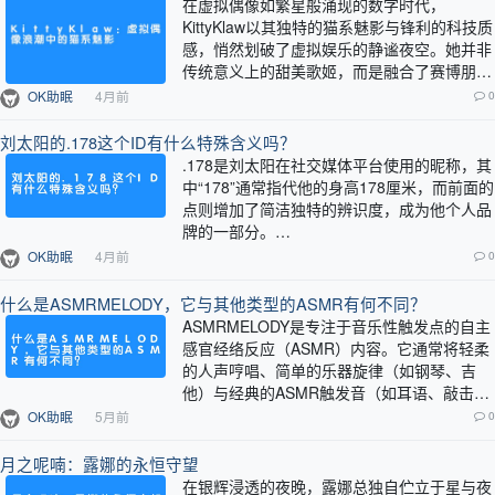
在虚拟偶像如繁星般涌现的数字时代，
KittyKlaw以其独特的猫系魅影与锋利的科技质
感，悄然划破了虚拟娱乐的静谧夜空。她并非
传统意义上的甜美歌姬，而是融合了赛博朋克
美学、独立电子音乐与互动直播技术的复…
OK助眠
4月前
0
刘太阳的.178这个ID有什么特殊含义吗？
.178是刘太阳在社交媒体平台使用的昵称，其
中“178”通常指代他的身高178厘米，而前面的
点则增加了简洁独特的辨识度，成为他个人品
牌的一部分。…
OK助眠
4月前
0
什么是ASMRMELODY，它与其他类型的ASMR有何不同？
ASMRMELODY是专注于音乐性触发点的自主
感官经络反应（ASMR）内容。它通常将轻柔
的人声哼唱、简单的乐器旋律（如钢琴、吉
他）与经典的ASMR触发音（如耳语、敲击
声）相结合，营造出舒缓且富有节奏感…
OK助眠
5月前
0
月之呢喃：露娜的永恒守望
在银辉浸透的夜晚，露娜总独自伫立于星与夜