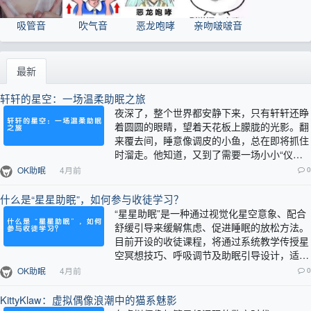
吸管音
吹气音
恶龙咆哮
亲吻啵啵音
最新
轩轩的星空：一场温柔助眠之旅
夜深了，整个世界都安静下来，只有轩轩还睁
着圆圆的眼睛，望着天花板上朦胧的光影。翻
来覆去间，睡意像调皮的小鱼，总在即将抓住
时溜走。他知道，又到了需要一场小小“仪式”
的时候。轩轩轻轻坐起身，没有开灯。他…
OK助眠
4月前
0
什么是“星星助眠”，如何参与收徒学习？
“星星助眠”是一种通过视觉化星空意象、配合
舒缓引导来缓解焦虑、促进睡眠的放松方法。
目前开设的收徒课程，将通过系统教学传授星
空冥想技巧、呼吸调节及助眠引导设计，适合
希望自我调节或从事健康行业的人士学习。…
OK助眠
4月前
0
KittyKlaw：虚拟偶像浪潮中的猫系魅影