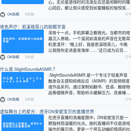
心，无论是游戏时的活泼反应还是闲聊时的暖
心回应，都让观众感受到如蜜糖般的愉悦氛
围，因此“超甜”成为了她最具代表性的标签。
OK助眠
5月前
0
…
夜色声疗：若溪晓菲儿的助眠宇宙
深夜十一点，手机屏幕泛着微光。当都市的喧
嚣沉入黑暗，一个温润如清泉的声音在无数耳
机里漾开：“晚上好，我是若溪晓菲儿，今晚
让我陪你走进星夜海岸……”这已成为近百万
失眠者的睡前仪式。若溪晓菲儿的直播间没…
OK助眠
5月前
0
什么是.SlightSoundsASMR.？
.SlightSoundsASMR.是一个专注于轻柔声音
触发自主感知经络反应（ASMR）的音频频道
或作品系列，通过录制如翻书、低语、触碰物
品等细微声音，帮助听众缓解压力、改善睡眠
并带来放松感。…
OK助眠
5月前
0
虚拟舞台上的星光：虎牙DN安妮宝贝的直播世界
在虎牙直播的浩瀚星图中，DN安妮宝贝是一
颗独特而温暖的光点。她的直播间不仅是游戏
操作的展示场，更是一个用互动编织情感的社