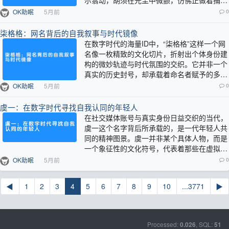
尔翕动，胡须在光尘中微颤，仿佛正做着捕蝶
的梦。它醒来时，世界便软了几分。跌跌撞
OK助眠
5月前
0
撞…
柒格格：网名背后的自我叙事与时代镜像
在数字时代的海量ID中，“柒格格”这样一个网
名像一枚精致的文化切片，折射出个体身份建
构的微妙轨迹与时代氛围的交织。它并非一个
真实的历史封号，却承载着命名者赋予的多重
意涵——数字“柒”在东方文化中常隐喻…
OK助眠
5月前
0
虞一：在数字时代寻找自我认同的年轻人
在社交媒体账号与真实身份日益交织的当代，
虞一这个名字背后所承载的，是一代年轻人共
同的精神图景。虞一并非某个具体人物，而是
一个象征性的文化符号，代表着那些在虚拟与
现实夹缝中探索、在传统价值与新兴思潮间
OK助眠
5月前
0
徘…
◀
1
2
3
4
5
6
7
8
9
10
...3771
▶
Processed:
, SQL:
0.026
51