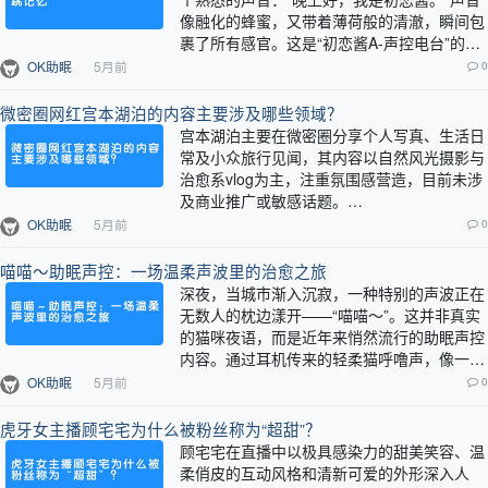
像融化的蜂蜜，又带着薄荷般的清澈，瞬间包
裹了所有感官。这是“初恋酱A-声控电台”的开
场，一个在声控圈悄然走红的情感电台…
OK助眠
5月前
0
微密圈网红宫本湖泊的内容主要涉及哪些领域？
宫本湖泊主要在微密圈分享个人写真、生活日
常及小众旅行见闻，其内容以自然风光摄影与
治愈系vlog为主，注重氛围感营造，目前未涉
及商业推广或敏感话题。…
OK助眠
5月前
0
喵喵～助眠声控：一场温柔声波里的治愈之旅
深夜，当城市渐入沉寂，一种特别的声波正在
无数人的枕边漾开——“喵喵～”。这并非真实
的猫咪夜语，而是近年来悄然流行的助眠声控
内容。通过耳机传来的轻柔猫呼噜声，像一双
无形的手，正抚平现代人紧绷的神经。这…
OK助眠
5月前
0
虎牙女主播顾宅宅为什么被粉丝称为“超甜”？
顾宅宅在直播中以极具感染力的甜美笑容、温
柔俏皮的互动风格和清新可爱的外形深入人