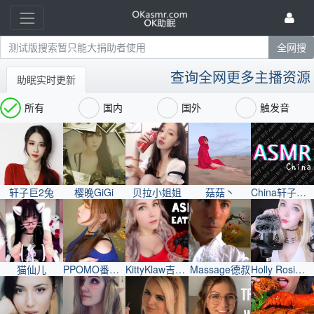
查询全网更多主播资源
助眠实时更新
所有
国内
国外
触发音
轩子巨2兔
樱晚GiGi
贝拉小姐姐
菇菇丶
China轩子巨2兔
猫仙儿
PPOMO番茄妹
KittyKlaw吉蒂妹
Massage德叔
Holly Rosi好莉妹