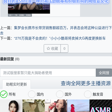
上一篇：
集梦会长携市长带货销售额超百万，并表态会将这种公益进行下
去
下一篇：
“270万我是不会卖的！”小小小酷哥将卖掉大G再度更换新车
收藏
0
最新回复
(
0
)
查询全网更多主播资源
助眠实时更新
所有
国内
国外
触发音