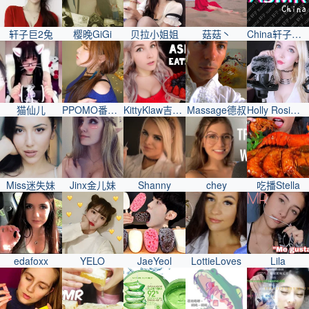
轩子巨2兔
樱晚GiGi
贝拉小姐姐
菇菇丶
China轩子巨2兔
猫仙儿
PPOMO番茄妹
KittyKlaw吉蒂妹
Massage德叔
Holly Rosi好莉妹
Miss迷失妹
Jinx金儿妹
Shanny
chey
吃播Stella
edafoxx
YELO
JaeYeol
LottieLoves
Lila