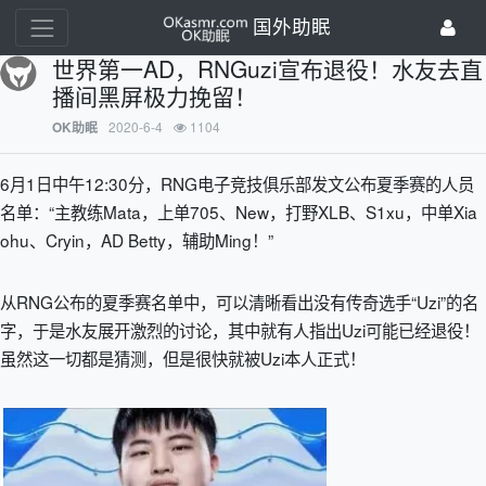
国外助眠
世界第一AD，RNGuzi宣布退役！水友去直
播间黑屏极力挽留！
2020-6-4
1104
OK助眠
6月1日中午12:30分，RNG电子竞技俱乐部发文公布夏季赛的人员
名单：“主教练Mata，上单705、New，打野XLB、S1xu，中单Xia
ohu、Cryin，AD Betty，辅助Ming！”
从RNG公布的夏季赛名单中，可以清晰看出没有传奇选手“Uzi”的名
字，于是水友展开激烈的讨论，其中就有人指出Uzi可能已经退役！
虽然这一切都是猜测，但是很快就被Uzi本人正式！