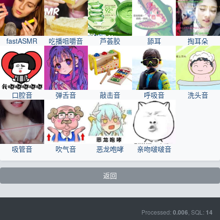
fastASMR
吃播咀嚼音
芦荟胶
舔耳
掏耳朵
口腔音
弹舌音
敲击音
呼吸音
洗头音
吸管音
吹气音
恶龙咆哮
亲吻啵啵音
返回
Processed:
, SQL:
0.006
14