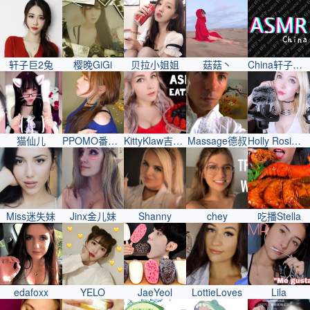
轩子巨2兔
樱晚GiGi
贝拉小姐姐
菇菇丶
China轩子巨2兔
猫仙儿
PPOMO番茄妹
KittyKlaw吉蒂妹
Massage德叔
Holly Rosi好莉妹
Miss迷失妹
Jinx金儿妹
Shanny
chey
吃播Stella
edafoxx
YELO
JaeYeol
LottieLoves
Lila