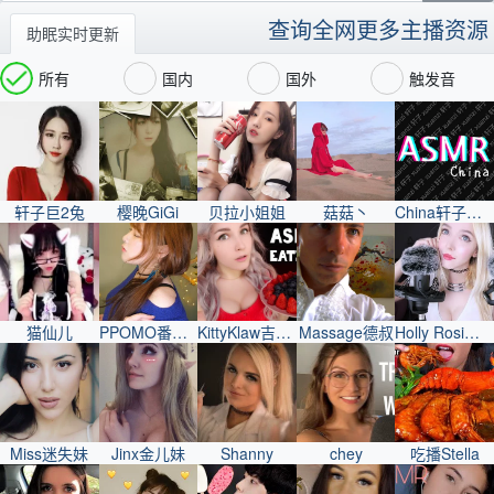
查询全网更多主播资源
助眠实时更新
所有
国内
国外
触发音
轩子巨2兔
樱晚GiGi
贝拉小姐姐
菇菇丶
China轩子巨2兔
猫仙儿
PPOMO番茄妹
KittyKlaw吉蒂妹
Massage德叔
Holly Rosi好莉妹
Miss迷失妹
Jinx金儿妹
Shanny
chey
吃播Stella