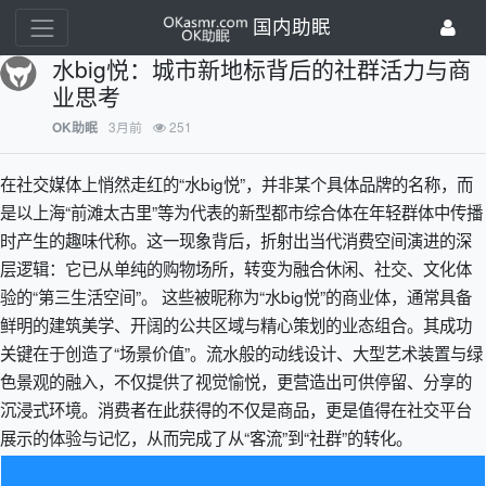
国内助眠
水big悦：城市新地标背后的社群活力与商
业思考
3月前
251
OK助眠
在社交媒体上悄然走红的“水big悦”，并非某个具体品牌的名称，而
是以上海“前滩太古里”等为代表的新型都市综合体在年轻群体中传播
时产生的趣味代称。这一现象背后，折射出当代消费空间演进的深
层逻辑：它已从单纯的购物场所，转变为融合休闲、社交、文化体
验的“第三生活空间”。 这些被昵称为“水big悦”的商业体，通常具备
鲜明的建筑美学、开阔的公共区域与精心策划的业态组合。其成功
关键在于创造了“场景价值”。流水般的动线设计、大型艺术装置与绿
色景观的融入，不仅提供了视觉愉悦，更营造出可供停留、分享的
沉浸式环境。消费者在此获得的不仅是商品，更是值得在社交平台
展示的体验与记忆，从而完成了从“客流”到“社群”的转化。