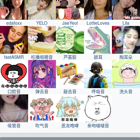
edafoxx
YELO
JaeYeol
LottieLoves
Lila
fastASMR
吃播咀嚼音
芦荟胶
舔耳
掏耳朵
口腔音
弹舌音
敲击音
呼吸音
洗头音
吸管音
吹气音
恶龙咆哮
亲吻啵啵音